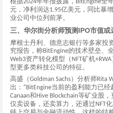
根据
年年报披露，
全
2024
BitEngine
元，净利润达
亿美元，同比暴
1.95
业公司中位列前茅。
三、华尔街分析师预测
IPO
市值或
摩根士丹利、德意志银行等多家投
究报告，称
的技术壁垒、
BitEngine
资产转化模型（
矿机
Web3
NFT
+RWA
型更多类科技公司的特征。
高盛（
）分析师
Goldman Sachs
Rita 
出：
当前的盈利能力已经
“BitEngine
和
等矿业股，
Canaan
Hive Blockchain
仅卖设备，还卖算力，还通过
化
NFT
链上交易与金融流动性。这样的结