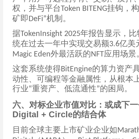
权，并与平台
挂钩，
Token BITENG
矿即
机制。
DeFi”
据
年报告显示，比
TokenInsight 2025
统在过去一年中实现交易额
亿美
3.6
外最活跃的
应用场景
Magic Eden
NFT
这套系统使得
的算力资产
BitEngine
动性、可编程等金融属性，从根本
行业
重资产、低流通性
的困局。
“
”
六、对标企业市值对比：或成下一
Digital + Circle
的结合体
目前全球主要上市矿业企业如
Marat