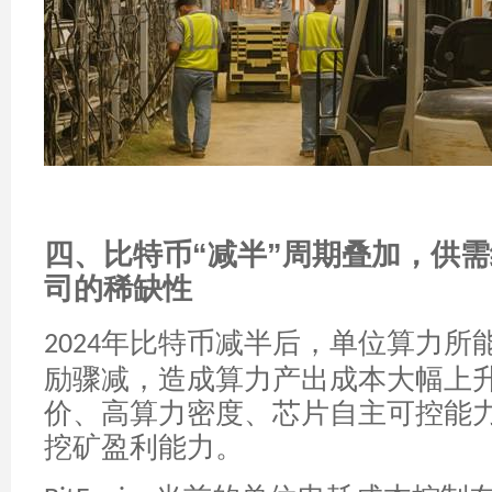
四、比特币“减半”周期叠加，供
司的稀缺性
年比特币减半后，单位算力所
2024
励骤减，造成算力产出成本大幅上
价、高算力密度、芯片自主可控能
挖矿盈利能力。