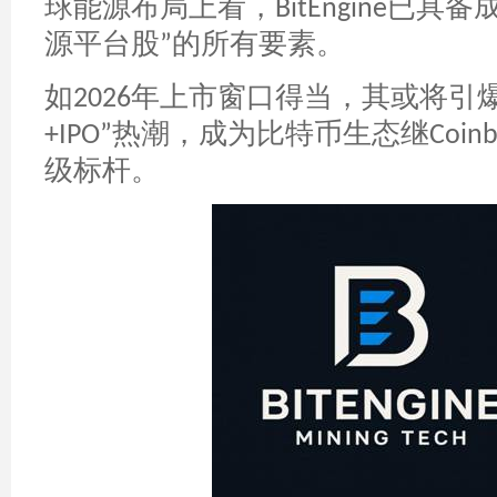
球能源布局上看，
已具备
BitEngine
源平台股
的所有要素。
”
如
年上市窗口得当，其或将引
2026
热潮，成为比特币生态继
+IPO”
Coinb
级标杆。