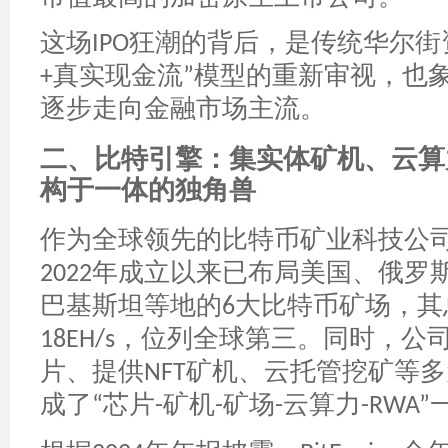
这场
狂潮的背后，是传统华尔街
IPO
真实现金流
模型的重新审视，也
+
”
逐步走向金融市场主流。
二、比特引擎：集实体矿机、云算
构于一体的独角兽
作为全球领先的比特币矿业科技公
年成立以来已布局美国、俄罗
2022
巴基斯坦等地的
大比特币矿场，其
6
，位列全球第三。同时，公
18EH/s
片、提供
矿机、云托管挖矿等多
NFT
成了
芯片
矿机
矿场
云算力
“
-
-
-
-RWA”