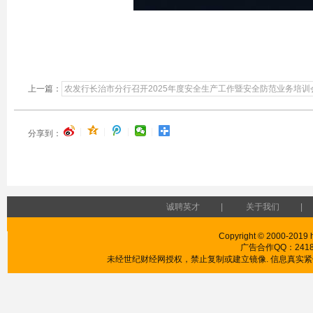
上一篇：
农发行长治市分行召开2025年度安全生产工作暨安全防范业务培训
|
|
|
|
分享到：
诚聘英才
|
关于我们
|
Copyright © 2000-2019 ht
广告合作QQ：241853
未经世纪财经网授权，禁止复制或建立镜像. 信息真实紧供